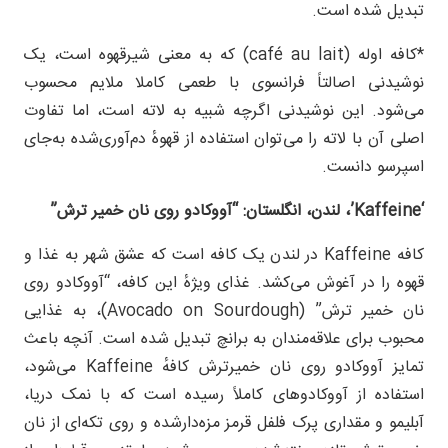
تبدیل شده است.
*کافه اوله (café au lait) که به معنی شیرقهوه است، یک
نوشیدنی اصالتاً فرانسوی با طعمی کاملا ملایم محسوب
می‌شود. این نوشیدنی اگرچه شبیه به لاته است، اما تفاوت
اصلی آن با لاته را می‌توان استفاده از قهوهٔ دم‌آوری‌شده به‌جای
اسپرسو دانست.
‘Kaffeine
’
، لندن، انگلستان: “آووکادو روی نان خمیر ترش”
کافه Kaffeine در لندن یک کافه است که عشق شهر به غذا و
قهوه‌ را در آغوش می‌کشد. غذای ویژهٔ این کافه، “آووکادو روی
نان خمیر ترش” (Avocado on Sourdough)، به غذایی
محبوب برای علاقه‌مندان به برانچ تبدیل شده است. آنچه باعث
تمایز آووکادو روی نان خمیرترش کافهٔ Kaffeine می‌شود،
استفاده از آووکادوهای کاملاً رسیده است که با نمک دریا،
آبلیمو و مقداری پرک فلفل قرمز مزه‌دارشده و روی تکه‌ای از نان