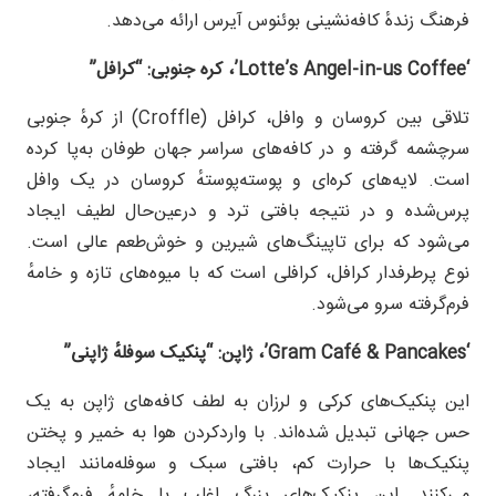
فرهنگ زندهٔ کافه‌نشینی بوئنوس آیرس ارائه می‌دهد.
‘Lotte’s Angel-in-us Coffee’
، کره جنوبی:
“کرافل”
تلاقی بین کروسان و وافل، کرافل (Croffle) از کرهٔ جنوبی
سرچشمه گرفته و در کافه‌های سراسر جهان طوفان به‌پا کرده
است. لایه‌های کره‌ای و پوسته‌پوستهٔ کروسان در یک وافل
پرس‌شده و در نتیجه بافتی ترد و درعین‌حال لطیف ایجاد
می‌شود که برای تاپینگ‌های شیرین و خوش‌طعم عالی است.
نوع پرطرفدار کرافل، ‌کرافلی است که با میوه‌های تازه و خامهٔ
فرم‌گرفته سرو می‌شود.
‘Gram Café & Pancakes’
، ژاپن:
“پنکیک سوفلهٔ ژاپنی”
این پنکیک‌های کرکی و لرزان به لطف کافه‌های ژاپن به یک
حس جهانی تبدیل شده‌اند. با واردکردن هوا به خمیر و پختن
پنکیک‌ها با حرارت کم، بافتی سبک و سوفله‌مانند ایجاد
می‌کنند. این پنکیک‌های بزرگ اغلب با خامهٔ فرم‌گرفته،