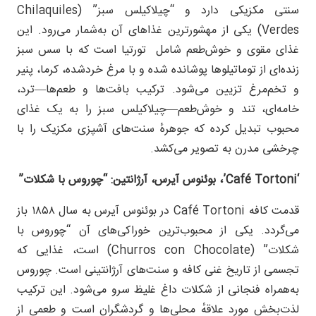
سنتی مکزیکی دارد و “چیلاکیلس سبز” (Chilaquiles
Verdes) یکی از مهشورترین غذاهای آن به‌شمار می‌رود. این
غذای مقوی و خوش‌طعم شامل تورتیا است که با سس سبز
زنده‌ای از توماتیلوها پوشانده شده و با مرغ خردشده، کرما، پنیر
و تخم‌مرغ تزیین می‌شود. ترکیب بافت‌ها و طعم‌ها—ترد،
خامه‌ای، تند و خوش‌طعم—چیلاکیلس سبز را به یک غذای
محبوب تبدیل کرده که جوهرهٔ‌ سنت‌های آشپزی مکزیک را با
چرخشی مدرن به تصویر می‌کشد.
‘
Café Tortoni’
، بوئنوس آیرس، آرژانتین: “چوروس با شکلات”
قدمت کافه Café Tortoni در بوئنوس آیرس به سال ۱۸۵۸ باز
می‌گردد. یکی از محبوب‌ترین خوراکی‌های آن “چوروس با
شکلات” (Churros con Chocolate) است، غذایی که
تجسمی از تاریخ غنی کافه و سنت‌های آرژانتینی است. چوروس
به‌همراه فنجانی از شکلات داغ غلیظ سرو می‌شود. این ترکیب
لذت‌بخش مورد علاقهٔ محلی‌ها و گردشگران است و طعمی از