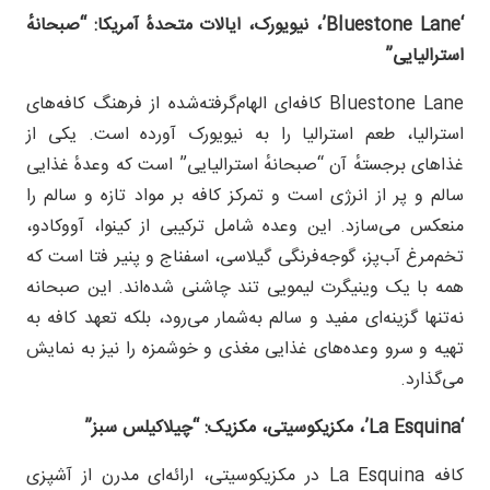
‘Bluestone Lane’
، نیویورک، ایالات متحدهٔ آمریکا: “صبحانهٔ
استرالیایی”
Bluestone Lane کافه‌ای الهام‌گرفته‌شده از فرهنگ کافه‌های
استرالیا، طعم استرالیا را به نیویورک آورده است. یکی از
غذاهای برجستهٔ آن “صبحانهٔ استرالیایی” است که وعدهٔ غذایی
سالم و پر از انرژی است و تمرکز کافه بر مواد تازه و سالم را
منعکس می‌سازد. این وعده شامل ترکیبی از کینوا، آووکادو،
تخم‌مرغ آب‌پز، گوجه‌فرنگی گیلاسی، اسفناج و پنیر فتا است که
همه با یک وینیگرت لیمویی تند چاشنی شده‌اند. این صبحانه
نه‌تنها گزینه‌ای مفید و سالم به‌شمار می‌رود، بلکه تعهد کافه به
تهیه و سرو وعده‌های غذایی مغذی و خوشمزه را نیز به نمایش
می‌گذارد.
‘La Esquina’
، مکزیکوسیتی، مکزیک: “چیلاکیلس سبز”
کافه La Esquina در مکزیکوسیتی، ارائه‌ای مدرن از آشپزی