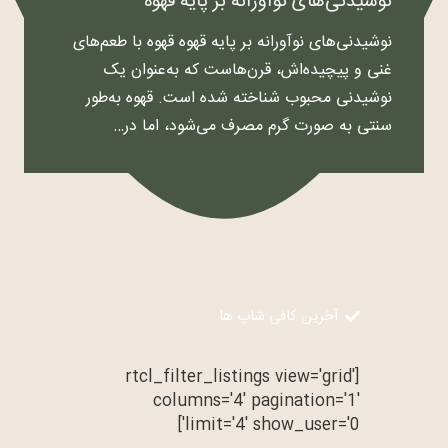
نوشیدنی‌های نوآورانه بر پایه قهوه
نوشیدنی‌های نوآورانه بر پایه قهوه قهوه با طعم‌های
غنی و پیچیده‌اش، قرن‌هاست که به‌عنوان یک
نوشیدنی محبوب شناخته شده است. قهوه به‌طور
سنتی به صورت گرم مصرف می‌شود، اما در…
آخرین کافی شاپ ها
[rtcl_filter_listings view='grid'
columns='4' pagination='1'
limit='4' show_user='0']