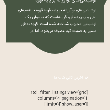
نوشیدنی‌های نوآورانه بر پایه قهوه
نوشیدنی‌های نوآورانه بر پایه قهوه قهوه با طعم‌های
غنی و پیچیده‌اش، قرن‌هاست که به‌عنوان یک
نوشیدنی محبوب شناخته شده است. قهوه به‌طور
سنتی به صورت گرم مصرف می‌شود، اما در…
آخرین کافی شاپ ها
[rtcl_filter_listings view='grid'
columns='4' pagination='1'
limit='4' show_user='0']