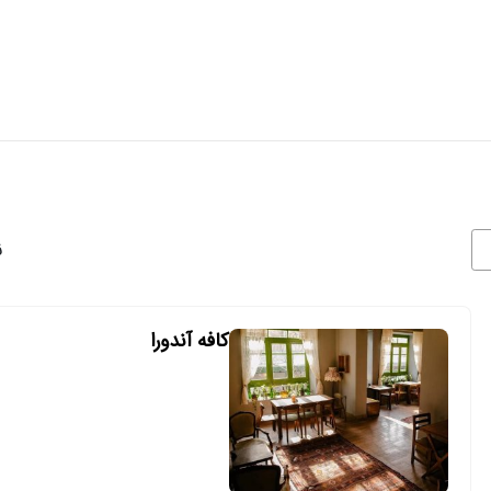
نم
کافه آندورا