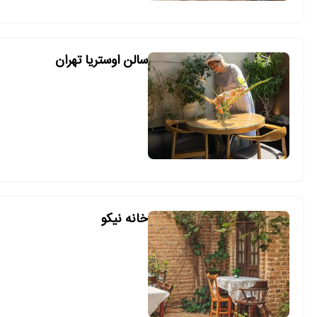
سالن اوستریا تهران
خانه نیکو