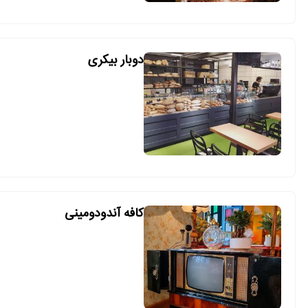
دوبار بیکری
کافه آندودومینی