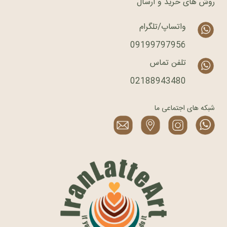
روش های خرید و ارسال
واتساپ/تلگرام
09199797956
تلفن تماس
02188943480
شبکه های اجتماعی ما