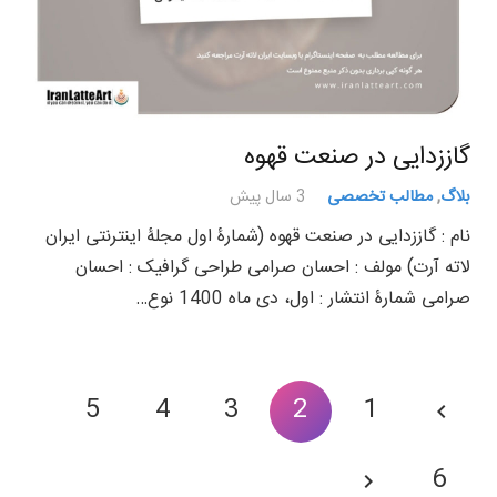
گاززدایی در صنعت قهوه
بلاگ
,
مطالب تخصصی
3 سال پیش
نام : گاززدایی در صنعت قهوه (شمارۀ اول مجلۀ اینترنتی ایران
لاته آرت) مولف : احسان صرامی طراحی گرافیک : احسان
صرامی شمارۀ انتشار : اول، دی ماه 1400 نوع…
5
4
3
2
1
6