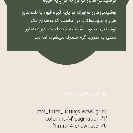
نوشیدنی‌های نوآورانه بر پایه قهوه
نوشیدنی‌های نوآورانه بر پایه قهوه قهوه با طعم‌های
غنی و پیچیده‌اش، قرن‌هاست که به‌عنوان یک
نوشیدنی محبوب شناخته شده است. قهوه به‌طور
سنتی به صورت گرم مصرف می‌شود، اما در…
آخرین کافی شاپ ها
[rtcl_filter_listings view='grid'
columns='4' pagination='1'
limit='4' show_user='0']