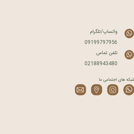
واتساپ/تلگرام
09199797956
تلفن تماس
02188943480
بکه های اجتماعی ما