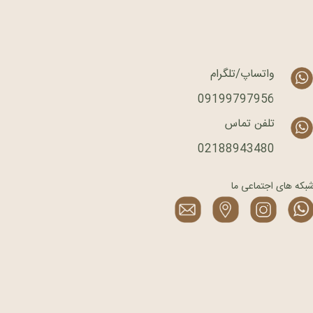
واتساپ/تلگرام
09199797956
تلفن تماس
02188943480
بکه های اجتماعی ما