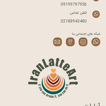
09199797956
تلفن تماس
02188943480
شبکه های اجتماعی ما