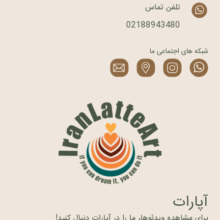
تلفن تماس
02188943480
شبکه های اجتماعی ما
آپارات
برای مشاهده ویدئوها، ما را در آپارات دنبال کنید!