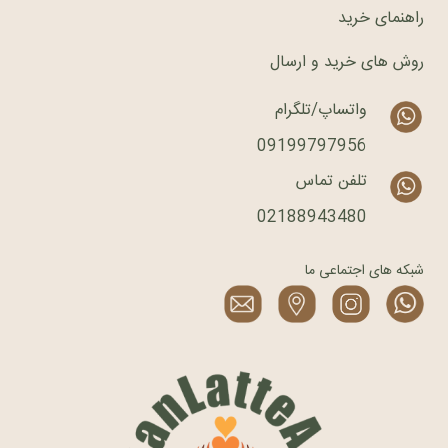
راهنمای خرید
روش های خرید و ارسال
واتساپ/تلگرام
09199797956
تلفن تماس
02188943480
شبکه های اجتماعی ما