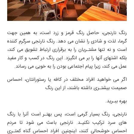
رنگ نارنجی، حاصل رنگ قرمز و زرد است، به همین جهت
گرما، لذت و شادی را نشان می دهد. رنگ نارنجی سرگرم کننده
است و نه تنها مشتـریان را به برقراری ارتباط تشویق می کند،
بلکه اشتهای آنها را بر می انگیزد. این رنگ در کسب و کار مفید
عمل می کند، زیرا پیام اجتماعی بودن را به خوبی می رساند.
اگر می خواهید افراد مختلف در کافه یا رستورانتان، احساس
صمیمت بیشتـری داشته باشند، از این رنگ
بهره ببـرید.
نارنجی، رنگ بسیار گرمی است، پس بهتـر است آنرا با رنگ
های سرد ترکیب نکنیـد. نارنجى باعث مى شود تا مردم
احساس خوشحالى كنند، اینچنین افراد احساس گناه كمتـری