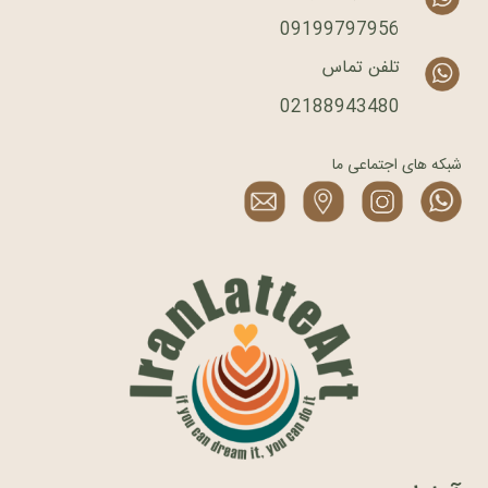
09199797956
تلفن تماس
02188943480
شبکه های اجتماعی ما