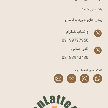
راهنمای خرید
روش های خرید و ارسال
واتساپ/تلگرام
09199797956
تلفن تماس
02188943480
شبکه های اجتماعی ما