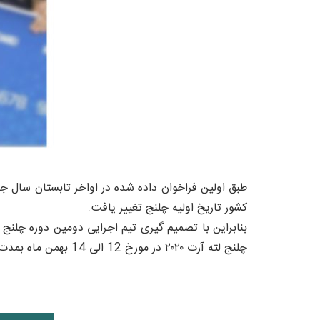
کشور تاریخ اولیه چلنج تغییر یافت.
چلنج لته آرت ۲۰۲۰ در مورخ 12 الی 14 بهمن ماه بمدت 3 روز انجام شد .