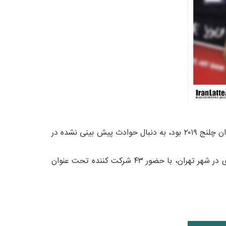
طبق اولین فراخوان داده شده در اواخر تابستان سال جاری قرار بر برگزاری دومین دوره چلنج لته آرت ایران در آبانماه ۹۸ با عنوان چلنج ۲۰۱۹ بود، به دنبال حوادث پیش بینی نشده در
بنابراین با تصمیم گیری تیم اجرایی دومین دوره چلنج لته آرت ایران در بهمن ماه سال جاری در مجموعه ورزشی کارتینگ آزادی در شهر تهران، با حضور ۴۳ شرکت کننده تحت عنوان