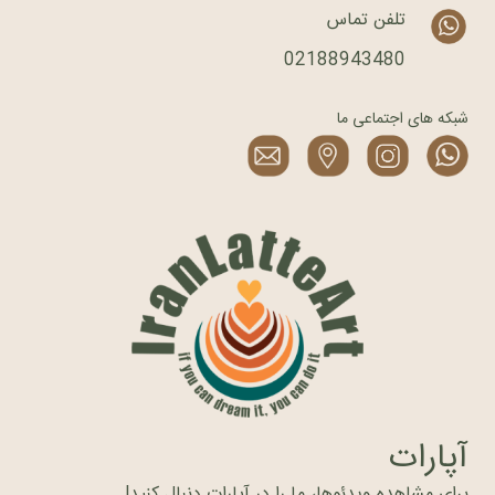
تلفن تماس
02188943480
شبکه های اجتماعی ما
آپارات
برای مشاهده ویدئوها، ما را در آپارات دنبال کنید!