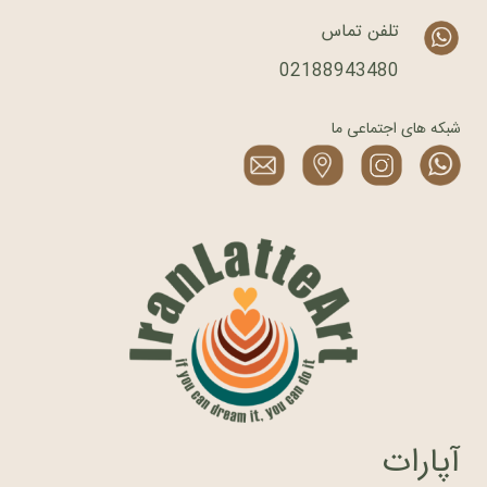
تلفن تماس
02188943480
شبکه های اجتماعی ما
آپارات