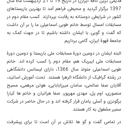
قدیمی ترین کافۀ ایران) در تاریخ 19 تا 21 اردیبهشت ماه سال
1397 برگزار گردید و محیطی فراهم آمد تا بهترین باریستاهای
کشور در شرایطی دوستانه به رقابت بپردازند. کسب مقام دوم در
مسابقات امسال توسط خانم طوبی اسماعیلی ما را بر آن داشت
که گفت و گویی با ایشان داشته باشیم تا در جهت کمک به
جامعۀ قهوۀ ایران، گامی برداریم.
البته ایشان در دومین دورۀ مسابقات ملی باریستا و دومین دورۀ
مسابقات ملی ایبریک هم، مقام دوم را کسب کرده اند. خانم
طوبی اسماعیلی متولد سال 1366، دارای لیسانس دانشگاهی
در رشته گرافیک از دانشگاه الزهرا هستند. تحت آموزش اساتید،
آقایان صفا صالحی، سامان میرزابابایی، هوتن مرهمی، مسیح
منصوری، اوم پل، مهدی مهرپور، صفا هراتیان و خانم ها کیارا
برگونزی و آسلی یامان قرار گرفته اند و در حال حاضر در شرکت
سمیر مشغول به کار هستند.
در تمامی گفت و گو ها تلاش بر آن است تا برای پیشرفت