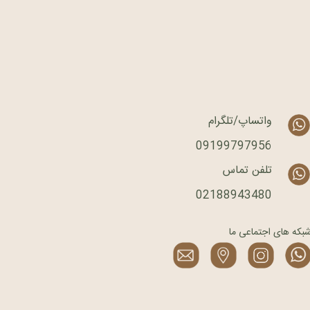
واتساپ/تلگرام
09199797956
تلفن تماس
02188943480
بکه های اجتماعی ما