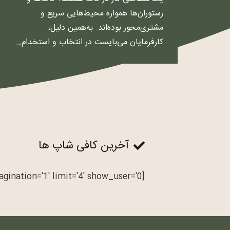
رستوران‌ها همواره محیط‌هایی سریع و
مشتری‌محور بوده‌اند. به‌همین دلیل،
کارفرمایان می‌بایست در انتخاب و استخدام…
آخرین کافی شاپ ها
[rtcl_filter_listings view='grid' columns='4' pagination='1' limit='4' show_user='0']