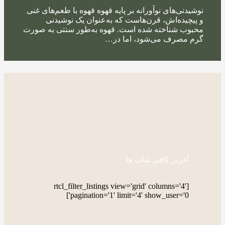
نوشیدنی‌های نوآورانه بر پایه قهوه قهوه با طعم‌های غنی
و پیچیده‌اش، قرن‌هاست که به‌عنوان یک نوشیدنی
محبوب شناخته شده است. قهوه به‌طور سنتی به صورت
گرم مصرف می‌شود، اما در…
آخرین کافی شاپ ها
[rtcl_filter_listings view='grid' columns='4'
pagination='1' limit='4' show_user='0']