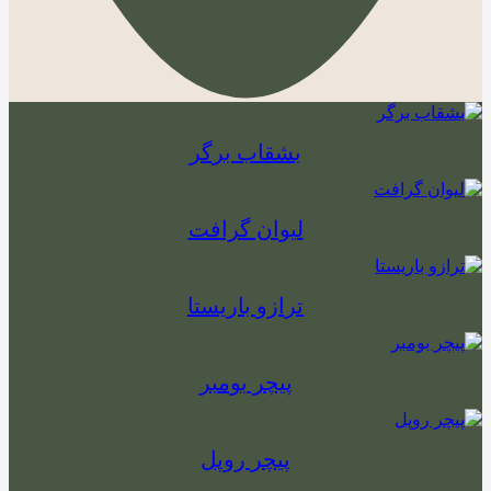
بشقاب برگر
لیوان گرافت
ترازو باریستا
پیچر بومبر
پیچر روپل