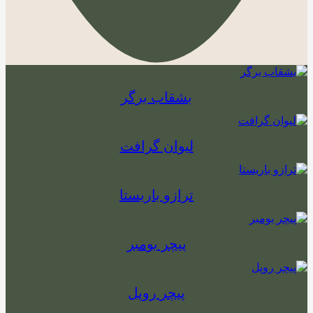
بشقاب برگر
لیوان گرافت
ترازو باریستا
پیچر بومبر
پیچر روپل