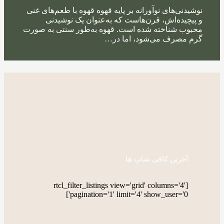
نوشیدنی‌های نوآورانه بر پایه قهوه قهوه با طعم‌های غنی
و پیچیده‌اش، قرن‌هاست که به‌عنوان یک نوشیدنی
محبوب شناخته شده است. قهوه به‌طور سنتی به صورت
گرم مصرف می‌شود، اما در…
آخرین کافی شاپ ها
[rtcl_filter_listings view='grid' columns='4'
pagination='1' limit='4' show_user='0']